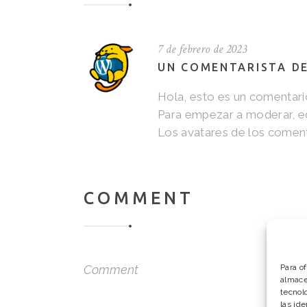
7 de febrero de 2023
UN COMENTARISTA D
Hola, esto es un comentari
Para empezar a moderar, edi
Los avatares de los comen
COMMENT
Para o
almace
tecnol
las ide