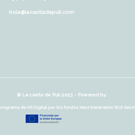
hola@lacasitadepuli.com
© La casita de Puli 2023 - Powered by:
programa de Kit Digital por los fondos Next Generation (EU) del 