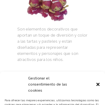
Son elementos decorativos que
aportan un toque de diversión y color
a las tartas y pasteles y están
diseñadas para representar
elementos y personajes que son
atractivos para los niños.
Category:
Gestionar el
FIGURAS PERSONALIZADAS
consentimiento de las
cookies
Para ofrecer las mejores experiencias, utilizamos tecnologías como las
cookies para almacenar y/o acceder a la información del dispositivo. El