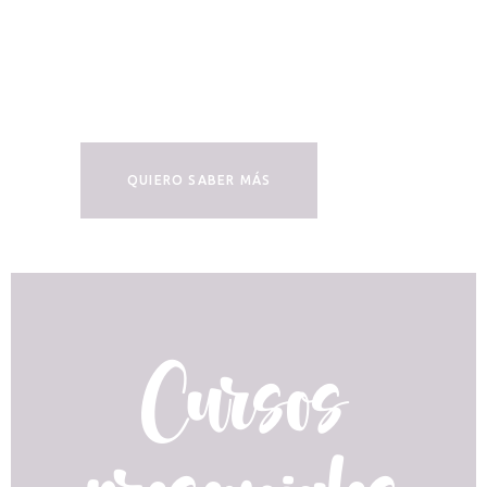
Sabemos que el tiempo es oro, por
eso tu decides cuando conectarte
para visualizar el contenido y
practicar según tus horarios.
QUIERO SABER MÁS
Cursos