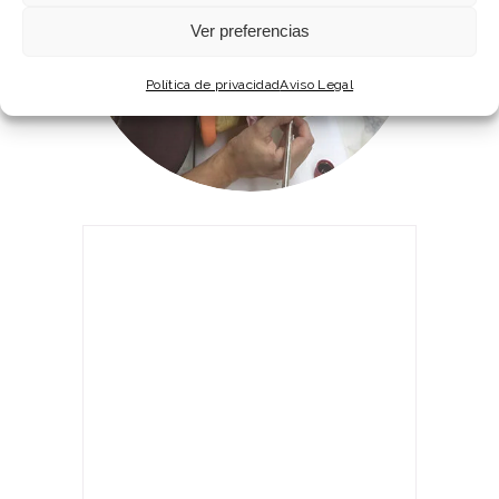
Ver preferencias
Política de privacidad
Aviso Legal
SOPORTE ADICIONAL
Mientras seas miembro de la
Escuela de Porcelana fría
podrás
tener mi apoyo en línea. Esto es
muy útil si tienes preguntas
específicas o necesitas ayuda para
superar algún obstáculo en el
aprendizaje.