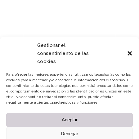
Algunos cursos tienen un plazo
específico para completarlos,
pero con una membresía a la
Escuela de Porcelana fría
puedes
trabajar en tu propio horario y a tu
Gestionar el
propio ritmo. Esto es
consentimiento de las
especialmente útil si tienes una
cookies
agenda ocupada o si prefieres
Para ofrecer las mejores experiencias, utilizamos tecnologías como las
aprender en momentos
cookies para almacenar y/o acceder a la información del dispositivo. El
específicos del día.
consentimiento de estas tecnologías nos permitirá procesar datos como
el comportamiento de navegación o las identificaciones únicas en este
sitio. No consentir o retirar el consentimiento, puede afectar
negativamente a ciertas características y funciones.
Aceptar
Denegar