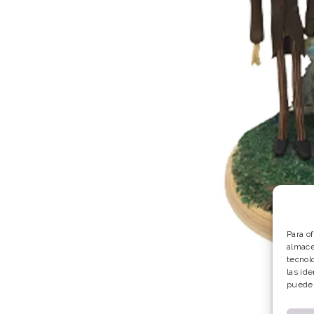
Para o
almace
tecnol
las ide
puede 