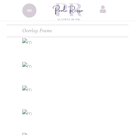
Overlay Frame
BRIDE
Designing
FRAME
Designing
GUEST BOOKS
Designing
MINT DETAILS