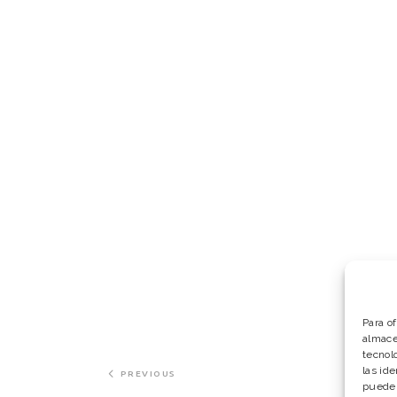
Para o
almace
tecnol
las ide
PREVIOUS
puede 