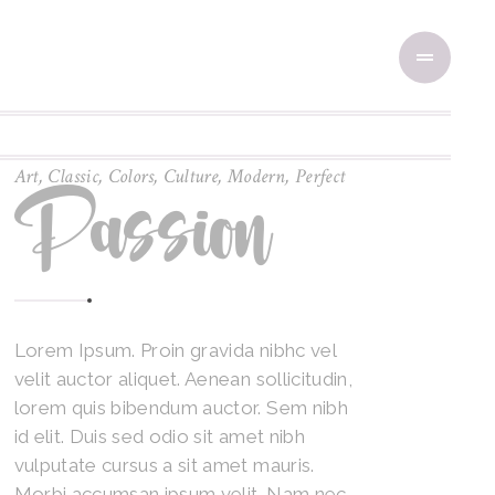
Art
,
Classic
,
Colors
,
Culture
,
Modern
,
Perfect
Passion
Lorem Ipsum. Proin gravida nibhc vel
velit auctor aliquet. Aenean sollicitudin,
lorem quis bibendum auctor. Sem nibh
id elit. Duis sed odio sit amet nibh
vulputate cursus a sit amet mauris.
Morbi accumsan ipsum velit. Nam nec