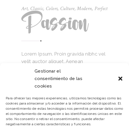
Art
,
Classic
,
Colors
,
Culture
,
Modern
,
Perfect
Passion
Lorem Ipsum. Proin gravida nibhc vel
velit auctor aliquet. Aenean
sollicitudin, lorem quis bibendum
Gestionar el
auctor. Sem nibh id elit. Duis sed odio
consentimiento de las
sit amet nibh vulputate cursus a sit
cookies
amet mauris. Morbi accumsan ipsum
velit. Nam nec tellus a odio tincidunt
Para ofrecer las mejores experiencias, utilizamos tecnologías como las
cookies para almacenar y/o acceder a la información del dispositivo. El
auctor ornare odio. Sed non mauris
consentimiento de estas tecnologías nos permitirá procesar datos como
vitae erat consequat auctor eu in elit.
el comportamiento de navegación o las identificaciones únicas en este
sitio. No consentir o retirar el consentimiento, puede afectar
negativamente a ciertas características y funciones.