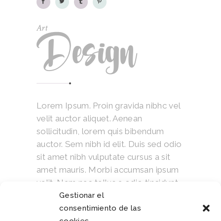
Art
Design
Lorem Ipsum. Proin gravida nibhc vel
velit auctor aliquet. Aenean
sollicitudin, lorem quis bibendum
auctor. Sem nibh id elit. Duis sed odio
sit amet nibh vulputate cursus a sit
amet mauris. Morbi accumsan ipsum
velit. Nam nec tellus a odio tincidunt
auctor ornare odio. Sed non mauris
Gestionar el
vitae erat consequat auctor eu in elit.
consentimiento de las
Class aptent taciti sociosqu ad litora