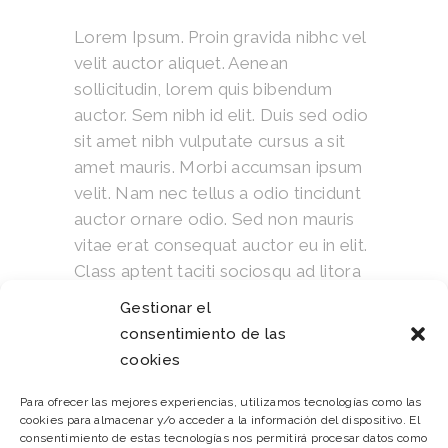
Lorem Ipsum. Proin gravida nibhc vel
velit auctor aliquet. Aenean
sollicitudin, lorem quis bibendum
auctor. Sem nibh id elit. Duis sed odio
sit amet nibh vulputate cursus a sit
amet mauris. Morbi accumsan ipsum
velit. Nam nec tellus a odio tincidunt
auctor ornare odio. Sed non mauris
vitae erat consequat auctor eu in elit.
Class aptent taciti sociosqu ad litora
torquent per conubia nostra, per
Gestionar el
inceptos himenaeos.
consentimiento de las
cookies
Para ofrecer las mejores experiencias, utilizamos tecnologías como las
PREVIOUS
NEXT
cookies para almacenar y/o acceder a la información del dispositivo. El
consentimiento de estas tecnologías nos permitirá procesar datos como