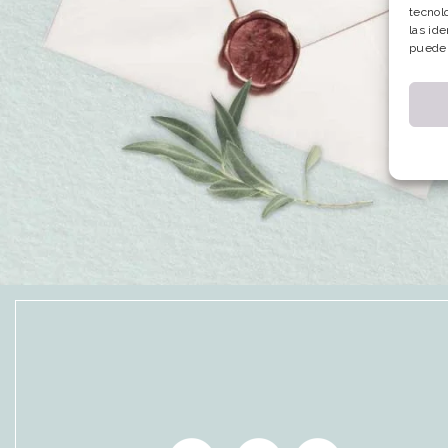
tecnol
las ide
puede 