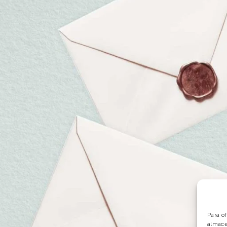
Para o
almace