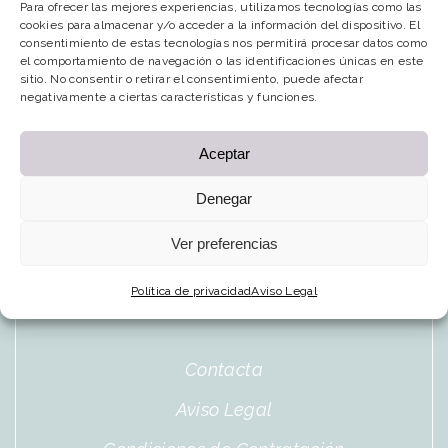
Para ofrecer las mejores experiencias, utilizamos tecnologías como las
cookies para almacenar y/o acceder a la información del dispositivo. El
Español
consentimiento de estas tecnologías nos permitirá procesar datos como
el comportamiento de navegación o las identificaciones únicas en este
sitio. No consentir o retirar el consentimiento, puede afectar
negativamente a ciertas características y funciones.
CONTACTO
Aceptar
Avenida de la Sagra 40
Denegar
45230, Numancia de la Sagra, (Toledo)
Ver preferencias
+34 696 682 251
Política de privacidad
Aviso Legal
hola@lacasitadepuli.com
Contacta
Aviso Legal