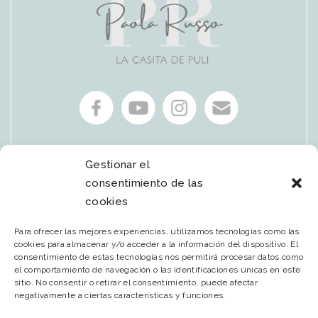
Español
Gestionar el
consentimiento de las
cookies
CONTACTO
Para ofrecer las mejores experiencias, utilizamos tecnologías como las
cookies para almacenar y/o acceder a la información del dispositivo. El
consentimiento de estas tecnologías nos permitirá procesar datos como
Avenida de la Sagra 40
el comportamiento de navegación o las identificaciones únicas en este
45230, Numancia de la Sagra, (Toledo)
sitio. No consentir o retirar el consentimiento, puede afectar
negativamente a ciertas características y funciones.
+34 696 682 251