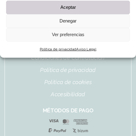
Aceptar
hola@lacasitadepuli.com
Denegar
Contacta
Ver preferencias
Aviso Legal
Política de privacidad
Aviso Legal
Condiciones de Contratación
Política de privacidad
Política de cookies
Accesibilidad
MÉTODOS DE PAGO