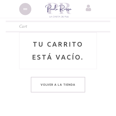
Cart
TU CARRITO
ESTÁ VACÍO.
VOLVER A LA TIENDA